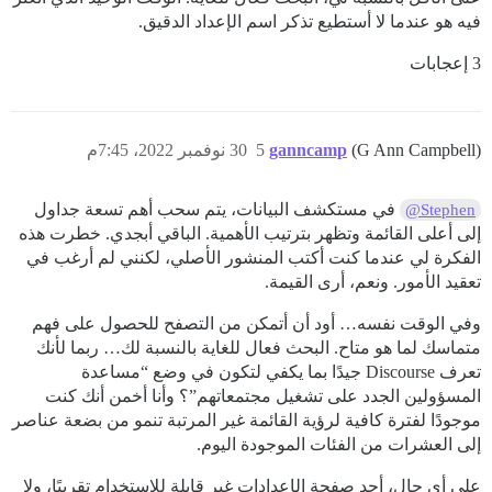
فيه هو عندما لا أستطيع تذكر اسم الإعداد الدقيق.
3 إعجابات
(G Ann Campbell)
ganncamp
5
30 نوفمبر 2022، 7:45م
في مستكشف البيانات، يتم سحب أهم تسعة جداول
@Stephen
إلى أعلى القائمة وتظهر بترتيب الأهمية. الباقي أبجدي. خطرت هذه
الفكرة لي عندما كنت أكتب المنشور الأصلي، لكنني لم أرغب في
تعقيد الأمور. ونعم، أرى القيمة.
وفي الوقت نفسه… أود أن أتمكن من التصفح للحصول على فهم
متماسك لما هو متاح. البحث فعال للغاية بالنسبة لك… ربما لأنك
تعرف Discourse جيدًا بما يكفي لتكون في وضع “مساعدة
المسؤولين الجدد على تشغيل مجتمعاتهم”؟ وأنا أخمن أنك كنت
موجودًا لفترة كافية لرؤية القائمة غير المرتبة تنمو من بضعة عناصر
إلى العشرات من الفئات الموجودة اليوم.
على أي حال، أجد صفحة الإعدادات غير قابلة للاستخدام تقريبًا، ولا