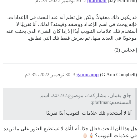
(Jay Pfaffman)
pfaffman
2
30 نوفمبر 2022، 7:33م
قد يكون ذلك معقولاً، ولكن هل تعلم أنه عند البحث في الإعدادات،
فإنه يبحث في اسم الإعداد ووصفه وقيمته؟ لذلك، أنا تقريبًا لا
أستخدم تلك علامات التبويب أبدًا إلا إذا كان الشيء الذي بحثت عنه
موجودًا في العديد منها، ثم يعرض فقط تلك التي تطابق.
إعجابَين (2)
(G Ann Campbell)
ganncamp
3
30 نوفمبر 2022، 7:35م
جاي بفمان، مشاركة:2، موضوع:247232، اسم
المستخدم:pfaffman:
أنا لا أستخدم تلك علامات التبويب أبدًا تقريبًا
هل هذا لأن البحث فعال جدًا، أم لأنك لا تستطيع العثور على ما تريده
في علامات التبويب؟