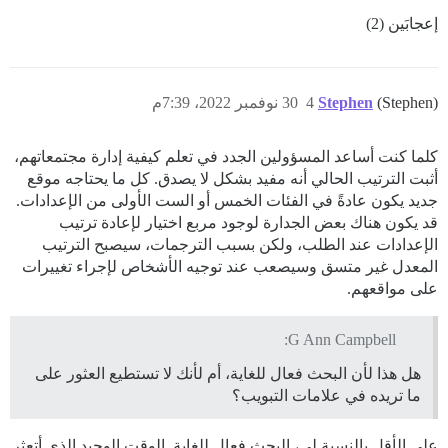
إعجابَين (2)
(Stephen)
Stephen
4
30 نوفمبر 2022، 7:39م
كلما كنت أساعد المسؤولين الجدد في تعلم كيفية إدارة مجتمعاتهم،
أثبت الترتيب الحالي أنه مفيد بشكل لا يصدق. كل ما يحتاجه موقع
جديد يكون عادةً في الفئات الخمس أو الست الأولى من الإعدادات.
قد يكون هناك بعض الجدارة لوجود مربع اختيار لإعادة ترتيب
الإعدادات عند الطلب، ولكن بسبب الترجمات، سيصبح الترتيب
المعدل غير متسق وسيصعب عند توجيه الأشخاص لإجراء تغييرات
على مواقعهم.
G Ann Campbell:
هل هذا لأن البحث فعال للغاية، أم لأنك لا تستطيع العثور على
ما تريده في علامات التبويب؟
على الأقل بالنسبة لي، البحث فعال للغاية. الوقت الوحيد الذي أتعثر