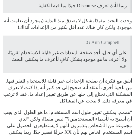
ربما لأنك تعرف Discourse جيدًا بما فيه الكفاية
وجدت البحث مفيدًا بشكل لا يصدق منذ البداية (بمجرد أن تعلمت أنه
موجود). ولكن كان هناك عدد أقل بكثير من الإعدادات آنذاك!
G Ann Campbell:
على أي حال، أجد صفحة الإعدادات غير قابلة للاستخدام تقريبًا،
ولا أعرف ما هو موجود بشكل كافٍ لأعرف ما يمكنني البحث
عنه.
أتفق مع فكرة أن صفحة الإعدادات غير قابلة للاستخدام للنقر فيها.
من ناحية أخرى، أعتقد أنه صحيح إلى حد كبير أنه إذا كنت لا تعرف
المشكلة التي تحتاج إلى حلها عن طريق تغيير إعداد ما، فقد لا ترغب
في معرفة ذلك. لا تبحث عن المشاكل.
“هممم. يمكنني تغيير طول اسم المستخدم! ما هو الطول الذي يجب
أن أسمح به لأسماء المستخدمين؟” ليس مفيدًا، ولكن “لدي
مجموعة من الأشخاص يتذمرون لأنهم لا يستطيعون الحصول على
اسم المستخدم الخاص بهم لأن XX حرفًا قصير جدًا. ربما يمكنني