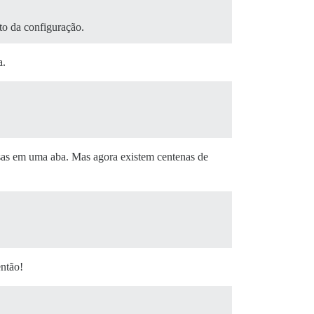
to da configuração.
a.
isas em uma aba. Mas agora existem centenas de
então!