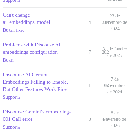
Support
ai
Can't change
23 de
ai_embeddings_model
4
218
Dezembro de
2024
Bug
ai
,
fixed
Problems with Discouse AI
31 de Janeiro
embeddings configuration
7
282
de 2025
Bug
ai
Discourse AI Gemini
7 de
Embeddings Failing to Enable,
1
163
Novembro
But Other Features Work Fine
de 2024
Support
ai
Discourse Gemini’s embedding-
8 de
001 Call error
8
449
Fevereiro de
2026
Support
ai