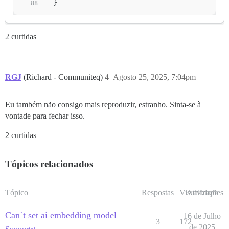
  }
2 curtidas
RGJ
(Richard - Communiteq)
4
Agosto 25, 2025, 7:04pm
Eu também não consigo mais reproduzir, estranho. Sinta-se à
vontade para fechar isso.
2 curtidas
Tópicos relacionados
Tópico
Respostas
Visualizações
Atividade
Can´t set ai embedding model
16 de Julho
3
172
de 2025