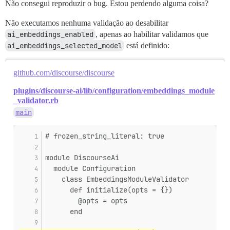
Não consegui reproduzir o bug. Estou perdendo alguma coisa?
Não executamos nenhuma validação ao desabilitar
ai_embeddings_enabled
, apenas ao habilitar validamos que
ai_embeddings_selected_model
está definido:
github.com/discourse/discourse
plugins/discourse-ai/lib/configuration/embeddings_module
_validator.rb
main
# frozen_string_literal: true
module DiscourseAi
  module Configuration
    class EmbeddingsModuleValidator
      def initialize(opts = {})
        @opts = opts
      end