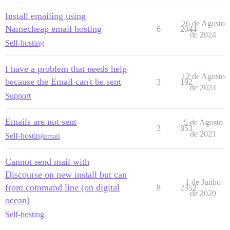
Install emailing using
26 de Agosto
Namecheap email hosting
6
2044
de 2024
Self-hosting
I have a problem that needs help
12 de Agosto
because the Email can't be sent
3
192
de 2024
Support
Emails are not sent
5 de Agosto
3
853
de 2021
Self-hosting
email
Cannot send mail with
Discourse on new install but can
1 de Junho
from command line (on digital
8
2352
de 2020
ocean)
Self-hosting