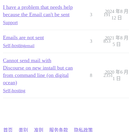
I have a problem that needs help
2024 年8 月
because the Email can't be sent
3
191
12 日
Support
Emails are not sent
2021 年8 月
3
853
5 日
Self-hosting
email
Cannot send mail with
Discourse on new install but can
2020 年6 月
from command line (on digital
8
2351
1 日
ocean)
Self-hosting
首页
类别
准则
服务条款
隐私政策