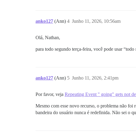
anko127
(Ann)
4
Junho 11, 2026, 10:56am
Olá, Nathan,
para todo segundo terça-feira, você pode usar “todo
anko127
(Ann)
5
Junho 11, 2026, 2:41pm
Por favor, veja
Repeating Event " going" gets not d
Mesmo com esse novo recurso, o problema não foi re
bandeira do usuário nunca é redefinida. Não sei o 