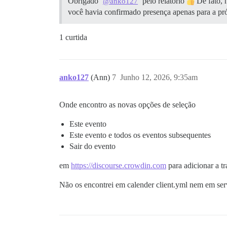
Obrigado
pelo relatório
De fato, 
@anko127
você havia confirmado presença apenas para a pr
1 curtida
anko127
(Ann)
7
Junho 12, 2026, 9:35am
Onde encontro as novas opções de seleção
Este evento
Este evento e todos os eventos subsequentes
Sair do evento
em
https://discourse.crowdin.com
para adicionar a t
Não os encontrei em calender client.yml nem em ser