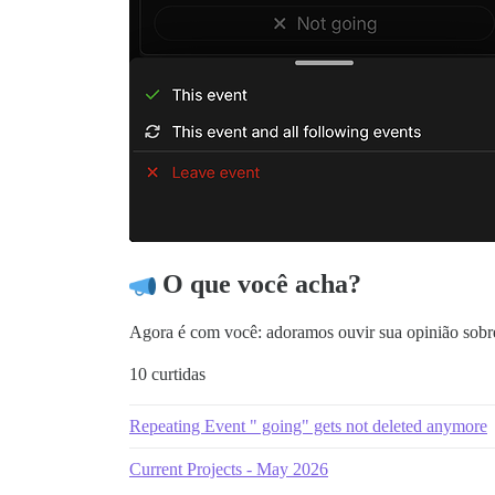
O que você acha?
Agora é com você: adoramos ouvir sua opinião sobr
10 curtidas
Repeating Event " going" gets not deleted anymore
Current Projects - May 2026