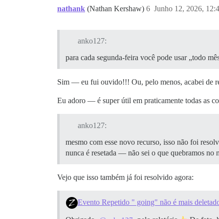
nathank
(Nathan Kershaw)
6
Junho 12, 2026, 12:
anko127:
para cada segunda-feira você pode usar „todo mê
Sim — eu fui ouvido!!! Ou, pelo menos, acabei de re
Eu adoro — é super útil em praticamente todas as c
anko127:
mesmo com esse novo recurso, isso não foi resolv
nunca é resetada — não sei o que quebramos no n
Vejo que isso também já foi resolvido agora:
Evento Repetido " going" não é mais deletad