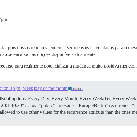
47pm
á-la, pois nossas reuniões tendem a ser mensais e agendadas para o mes
 não se encaixa nas opções disponíveis atualmente.
e recurso para realmente potencializar a mudança muito positiva menci
ption: [n]th [week]day of the month
Feature
d list of options: Every Day, Every Month, Every Weekday, Every We
023-12-01 10:30" status="public" timezone="Europe/Berlin" recurrence
allowed to use other values for the recurrence attribute than the ones m