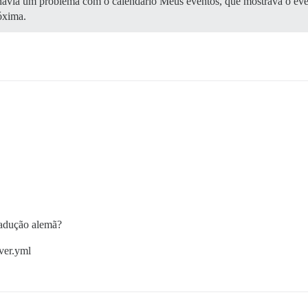
havia um problema com o calendário Meus eventos, que mostrava o ev
óxima.
radução alemã?
ver.yml