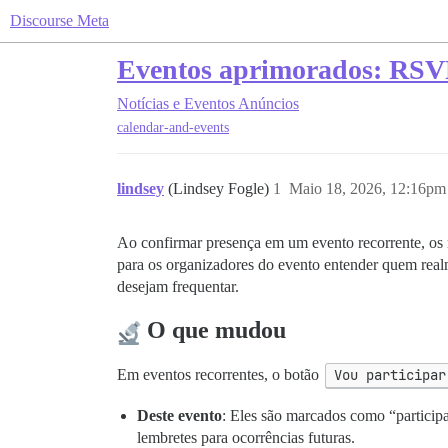
Discourse Meta
Eventos aprimorados: RSVPs
Notícias e Eventos
Anúncios
calendar-and-events
lindsey
(Lindsey Fogle)
1
Maio 18, 2026, 12:16pm
Ao confirmar presença em um evento recorrente, os m
para os organizadores do evento entender quem realm
desejam frequentar.
O que mudou
Em eventos recorrentes, o botão
Vou participar
Deste evento
: Eles são marcados como “participa
lembretes para ocorrências futuras.