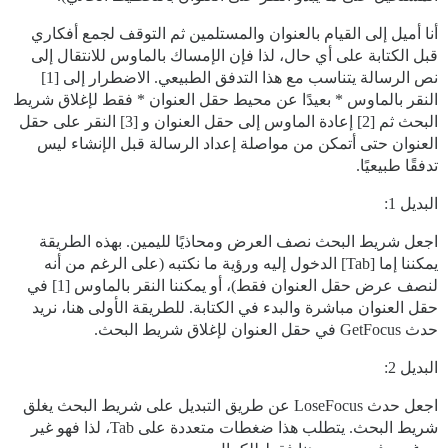
أنا أميل إلى القيام بالعنوان والمستلمين ثم التوقف لجمع أفكاري
قبل الكتابة على أي حال، لذا فإن الإمساك بالماوس للانتقال إلى
نص الرسالة يتناسب مع هذا التدفق الطبيعي. الاضطرار إلى [1]
النقر بالماوس * بعيدًا عن محيط حقل العنوان * فقط لإغلاق شريط
البحث ثم [2] إعادة الماوس إلى حقل العنوان و [3] النقر على حقل
العنوان حتى أتمكن من مواصلة إعداد الرسالة قبل الإنشاء ليس
تدفقًا طبيعيًا.
البديل 1:
اجعل شريط البحث نصف العرض ومحاذيًا لليمين. بهذه الطريقة
يمكننا إما [Tab] الدخول إليه ورؤية ما نكتبه (على الرغم من أنه
لنصف عرض حقل العنوان فقط)، أو يمكننا النقر بالماوس [1] في
حقل العنوان مباشرة والبدء في الكتابة. للطريقة الأولى هنا، نريد
حدث GetFocus في حقل العنوان لإغلاق شريط البحث.
البديل 2:
اجعل حدث LoseFocus عن طريق التبديل على شريط البحث يغلق
شريط البحث. يتطلب هذا ضغطات متعددة على Tab، لذا فهو غير