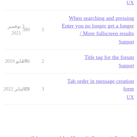
UX
When searching and pressing
Enter you no longer get a longer
3 نوفمبر
389
3
2021
/ More fullscreen results
Support
Title tag for the forum
2
8 مايو 2019
974
Support
Tab order in message creation
form
3
15 يناير 2022
619
UX