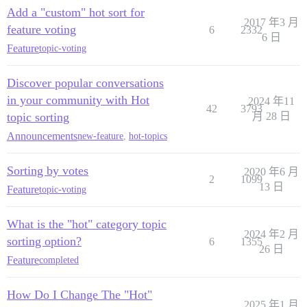
Add a "custom" hot sort for
2017 年3 月
feature voting
6
2332
6 日
Feature
topic-voting
Discover popular conversations
in your community with Hot
2024 年11
42
3793
topic sorting
月 28 日
Announcements
new-feature
,
hot-topics
Sorting by votes
2020 年6 月
2
1099
13 日
Feature
topic-voting
What is the "hot" category topic
2024 年2 月
sorting option?
6
1355
26 日
Feature
completed
How Do I Change The "Hot"
2025 年1 月