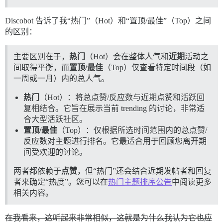
Discobot 告诉了我“热门”（Hot）和“置顶/最佳”（Top）之间
的区别：
主要区别在于，
热门
（Hot）会在整体人气和
近期
活动之
间取得平衡，而
置顶/最佳
（Top）仅查看特定时间段（如
一周或一月）内的总人气。
热门
（Hot）：将总点赞/反应数与近期点赞和活跃回
复相结合。它旨在展示当前 trending 的讨论，非常适
合大型活跃社区。
置顶/最佳
（Top）：仅根据所选时间范围内的总点赞/
反应数对主题进行排名。它最适合用于回顾您离开期
间受欢迎的讨论。
两者都依赖于
点赞
，但“热门”还会结合近期发帖者和回复
者来确定“热度”。您可以在
热门主题排序公告
中阅读更多
相关内容。
在我看来，这听起来非常相似，这就是为什么我认为它也应