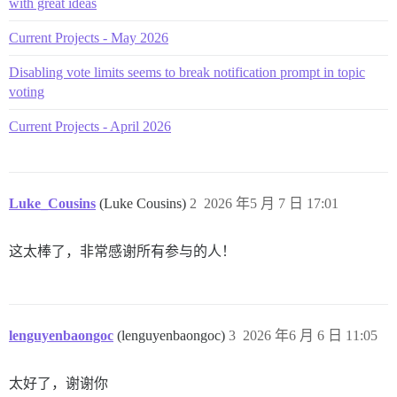
with great ideas
Current Projects - May 2026
Disabling vote limits seems to break notification prompt in topic
voting
Current Projects - April 2026
Luke_Cousins
(Luke Cousins)
2
2026 年5 月 7 日 17:01
这太棒了，非常感谢所有参与的人！
lenguyenbaongoc
(lenguyenbaongoc)
3
2026 年6 月 6 日 11:05
太好了，谢谢你