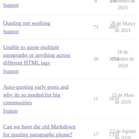
8
154
Fevereiro de
Support
2025
Quoting not working
28 de Março
73
4805
de 2021
Support
Unable to quote multiple
16 de
paragraphs or anything across
38
3054
Outubro de
different HTML tags
2020
Support
Auto-quoting early posts and
why its so needed for big
15 de Maio
11
2650
communities
de 2019
Feature
Can we have the old Markdown
22 de Agosto
for quoting paragraphs please?
17
1339
de 2018