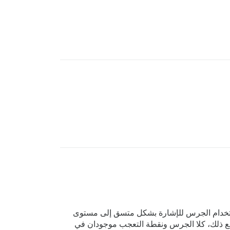
ن استخدام الجرس للإشارة بشكل متسق إلى مستوى
لأسف تقع تحت الترخيص التجاري… ومع ذلك، كلا الجرس ونقطة التعجب موجودان في