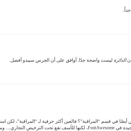
اً.
الدائرة
ليست واضحة جدًا. أوافق على أن الجرس سيبدو أفضل.
جرس أيضًا في قسم “المراقبة”؟ فالعين أكثر حرفية لـ “المراقبة”، لك
الإشعارات أمر جميل. تتوفر بعض خيارات الجرس الجيدة في FontAwesome، لكنها ل