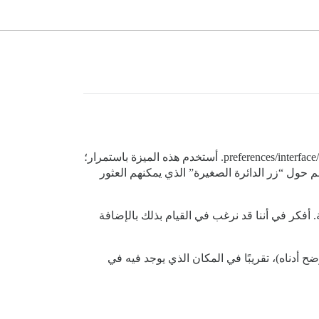
أحب كيف يتيح Discourse ضبط تفضيلات الإشعارات بدقة لمواضيع معينة، ووسوم، وفئات، ومستخدمين دون الحاجة لزيارة /preferences/interface. أستخدم هذه الميزة باستمرار؛
حول “زر الدائرة الصغيرة” الذي يمكنهم العثور
 أفكر في أننا قد نرغب في القيام بذلك بالإضافة
ضح أدناه)، تقريبًا في المكان الذي يوجد فيه في