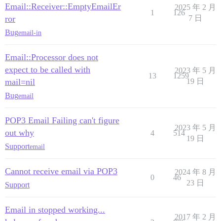
Email::Receiver::EmptyEmailEr
2025 年 2 月
1
126
ror
7 日
Bug
email-in
Email::Processor does not
expect to be called with
2023 年 5 月
13
1259
mail=nil
19 日
Bug
email
POP3 Email Failing can't figure
2023 年 5 月
out why
4
514
19 日
Support
email
Cannot receive email via POP3
2024 年 8 月
0
46
23 日
Support
Email in stopped working...
2017 年 2 月