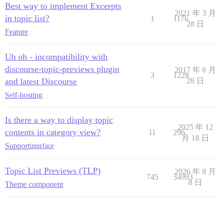
Best way to implement Excerpts
2021 年 3 月
in topic list?
1
1176
28 日
Feature
Uh oh - incompatibility with
discourse-topic-previews plugin
2017 年 6 月
3
1228
and latest Discourse
28 日
Self-hosting
Is there a way to display topic
2025 年 12
contents in category view?
11
296
月 18 日
Support
interface
Topic List Previews (TLP)
2026 年 8 月
745
34993
8 日
Theme component