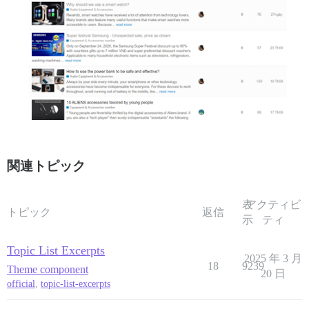
関連トピック
表
アクティビ
トピック
返信
示
ティ
Topic List Excerpts
2025 年 3 月
18
9239
Theme component
20 日
official
,
topic-list-excerpts