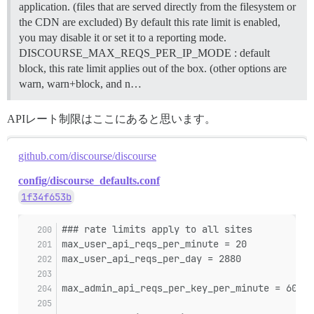
application. (files that are served directly from the filesystem or
the CDN are excluded) By default this rate limit is enabled,
you may disable it or set it to a reporting mode.
DISCOURSE_MAX_REQS_PER_IP_MODE : default
block, this rate limit applies out of the box. (other options are
warn, warn+block, and n…
APIレート制限はここにあると思います。
github.com/discourse/discourse
config/discourse_defaults.conf
1f34f653b
### rate limits apply to all sites
max_user_api_reqs_per_minute = 20
max_user_api_reqs_per_day = 2880
max_admin_api_reqs_per_key_per_minute = 60