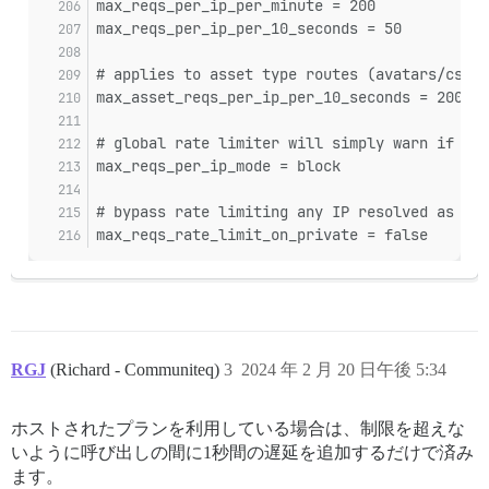
max_reqs_per_ip_per_minute = 200
max_reqs_per_ip_per_10_seconds = 50
# applies to asset type routes (avatars/css a
max_asset_reqs_per_ip_per_10_seconds = 200
# global rate limiter will simply warn if the
max_reqs_per_ip_mode = block
# bypass rate limiting any IP resolved as a p
max_reqs_rate_limit_on_private = false
RGJ
(Richard - Communiteq)
3
2024 年 2 月 20 日午後 5:34
ホストされたプランを利用している場合は、制限を超えな
いように呼び出しの間に1秒間の遅延を追加するだけで済み
ます。