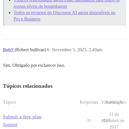
nossos níveis de hospedagem
Todos os recursos do Discourse AI agora disponíveis no
Pro e Business
BobS
(Robert Sullivan)
6
Novembro 5, 2025, 2:49am
Sim. Obrigado por esclarecer isso.
Tópicos relacionados
Tópico
Respostas
Visualizações
Atividade
31 de
Submit a free plan
31
4927
Outubro de
Support
2017