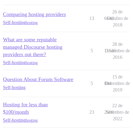
26 de
Comparing hosting providers
13
6640
Outubro de
Self-hosting
hosting
2018
What are some reputable
28 de
managed Discourse hosting
5
11546
Dezembro de
providers out there?
2016
Self-hosting
hosting
15 de
Question About Forum Software
5
844
Dezembro de
Self-hosting
2019
Hosting for less than
22 de
$100/month
23
2500
Setembro de
2022
Self-hosting
hosting