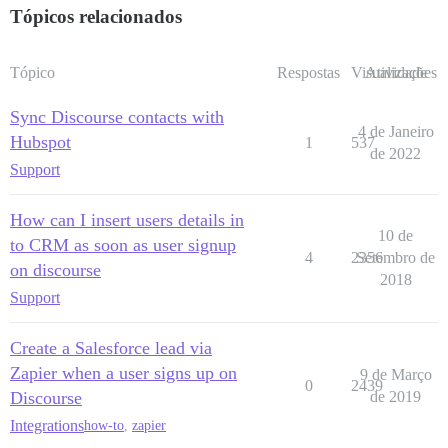
Tópicos relacionados
Tópico
Respostas
Visualizações
Atividade
Sync Discourse contacts with
4 de Janeiro
Hubspot
1
537
de 2022
Support
How can I insert users details in
10 de
to CRM as soon as user signup
4
2356
Setembro de
on discourse
2018
Support
Create a Salesforce lead via
Zapier when a user signs up on
9 de Março
0
2439
Discourse
de 2019
Integrations
how-to
,
zapier