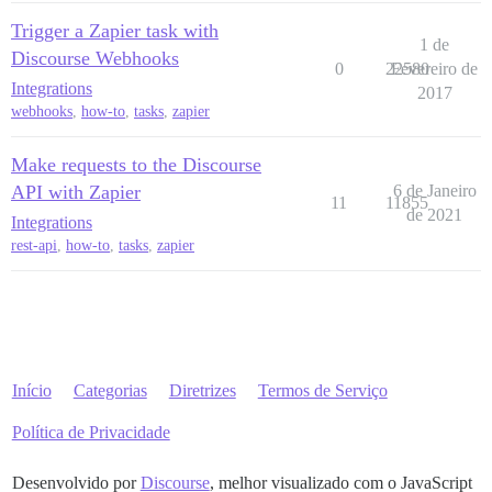
Trigger a Zapier task with
1 de
Discourse Webhooks
0
22580
Fevereiro de
Integrations
2017
webhooks
,
how-to
,
tasks
,
zapier
Make requests to the Discourse
API with Zapier
6 de Janeiro
11
11855
de 2021
Integrations
rest-api
,
how-to
,
tasks
,
zapier
Início
Categorias
Diretrizes
Termos de Serviço
Política de Privacidade
Desenvolvido por
Discourse
, melhor visualizado com o JavaScript