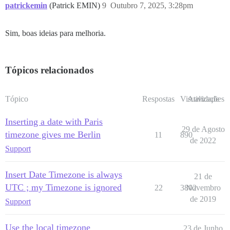
patrickemin
(Patrick EMIN)
9
Outubro 7, 2025, 3:28pm
Sim, boas ideias para melhoria.
Tópicos relacionados
Tópico
Respostas
Visualizações
Atividade
Inserting a date with Paris
29 de Agosto
timezone gives me Berlin
11
890
de 2022
Support
Insert Date Timezone is always
21 de
UTC ; my Timezone is ignored
22
3802
Novembro
de 2019
Support
Use the local timezone
23 de Junho