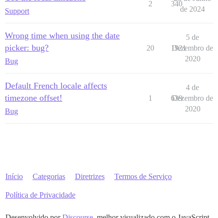
2
340
de 2024
Support
Wrong time when using the date
5 de
picker: bug?
20
1921
Dezembro de
2020
Bug
Default French locale affects
4 de
timezone offset!
1
639
Dezembro de
2020
Bug
Início
Categorias
Diretrizes
Termos de Serviço
Política de Privacidade
Desenvolvido por
Discourse
, melhor visualizado com o JavaScript