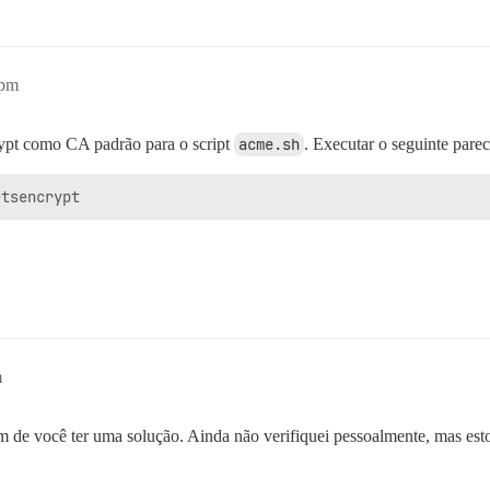
5pm
rypt como CA padrão para o script
acme.sh
. Executar o seguinte parec
m
lém de você ter uma solução. Ainda não verifiquei pessoalmente, mas e