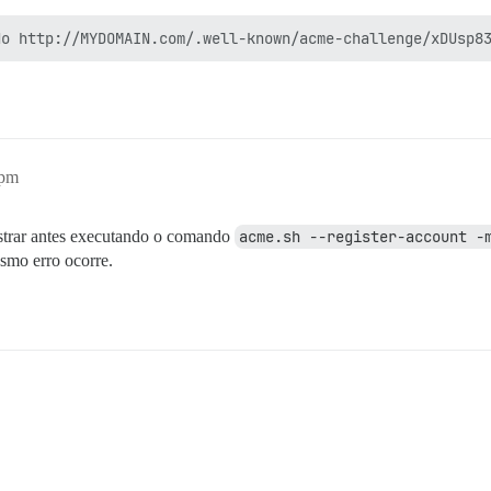
5pm
strar antes executando o comando
acme.sh --register-account -
esmo erro ocorre.