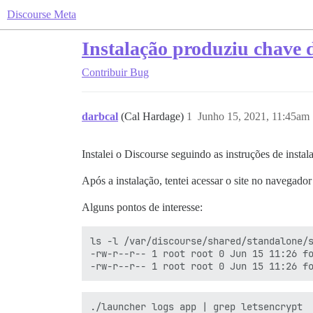
Discourse Meta
Instalação produziu chave d
Contribuir
Bug
darbcal
(Cal Hardage)
1
Junho 15, 2021, 11:45am
Instalei o Discourse seguindo as instruções de insta
Após a instalação, tentei acessar o site no navegador
Alguns pontos de interesse:
ls -l /var/discourse/shared/standalone/s
-rw-r--r-- 1 root root 0 Jun 15 11:26 fo
./launcher logs app | grep letsencrypt
