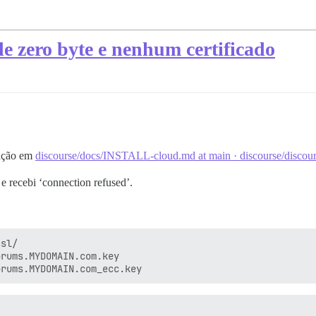
e zero byte e nenhum certificado
lação em
discourse/docs/INSTALL-cloud.md at main · discourse/discou
 e recebi ‘connection refused’.
sl/

rums.MYDOMAIN.com.key
