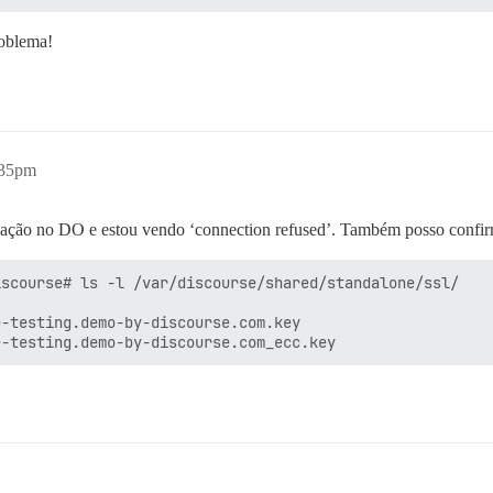
roblema!
:35pm
alação no DO e estou vendo ‘connection refused’. Também posso confir
scourse# ls -l /var/discourse/shared/standalone/ssl/

-testing.demo-by-discourse.com.key
