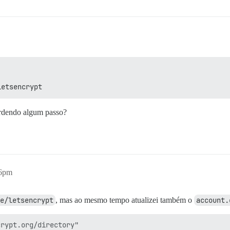
letsencrypt
erdendo algum passo?
06pm
e/letsencrypt
, mas ao mesmo tempo atualizei também o
account.