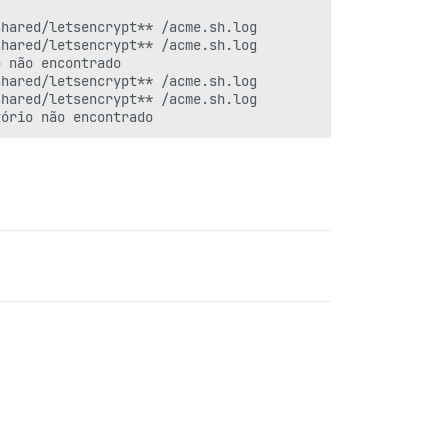
hared/letsencrypt** /acme.sh.log

hared/letsencrypt** /acme.sh.log

 não encontrado

hared/letsencrypt** /acme.sh.log

hared/letsencrypt** /acme.sh.log
