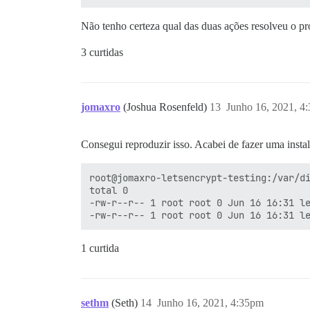
Não tenho certeza qual das duas ações resolveu o p
3 curtidas
jomaxro
(Joshua Rosenfeld)
13
Junho 16, 2021, 4
Consegui reproduzir isso. Acabei de fazer uma inst
root@jomaxro-letsencrypt-testing:/var/di
total 0

-rw-r--r-- 1 root root 0 Jun 16 16:31 le
1 curtida
sethm
(Seth)
14
Junho 16, 2021, 4:35pm