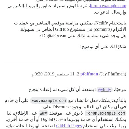
forum.example.com
، ثم سأقوم باستيراد عناوين البريد الإلكتروني
وإرسال الدعوات.
باستخدام Netlify، يمكنني مزامنة موقعي المباشر مع عمليات
الالتزام (commits) في مستودع GitHub الخاص بي بسهولة.
هل يوجد شيء مشابه لذلك على DigitalOcean؟
شكرًا لك على أي توضيح!
(Jay Pfaffman)
pfaffman
2
11 سبتمبر 2019، 9:20م
مرحبًا،
! يسعدنا أن كل شيء تم إعداده بنجاح.
@4ndy
بالتأكيد، يمكنك فعل ما تشاء مع
www.example.com
على أي خادم
في أي مكان في العالم. وجود Discourse على
forum.example.com
لا يؤثر على موقعك
www
على الإطلاق، لذا
يمكنك استخدام أي خدمة يوفرها Digital Ocean أو أي خدمة أخرى.
ربما ترغب في استخدام
GitHub Pages
لصفحة الهبوط الخاصة بك،