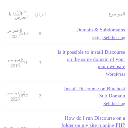
مرات
الموضوع
الردود
النشاط
العرض
Domain & Subdomains
8 فبراير
2510
8
2022
Self-hosting
hosting
Is it possible to install Discourse
on the same domain of your
8 سبتمبر
2131
3
2019
main website
WordPress
Install Discourse on Bluehost
22 ديسمبر
Sub Domain
1677
2
2020
Self-hosting
How do I run Discourse on a
folder on my site running PHP