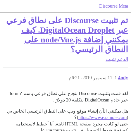
Discourse Meta
تم تثبيت Discourse على نطاق فرعي
عبر DigitalOcean Droplet. كيف
يمكنني إضافة node/Vue.js على
النطاق الرئيسي؟
الدعم
تثبيت
4ndy
1
11 سبتمبر 2019، 6:21م
لقد قمت بتثبيت Discourse بنجاح على نطاق فرعي باسم ‘forum’
عبر خادم DigitalOcean بتكلفة 20 دولارًا.
هل يمكنني الآن إنشاء موقع ويب على النطاق الرئيسي الخاص بي
(
https://www.example.com
)؟
حتى لو كانت مجرد صفحة HTML ثابتة. أنا أخطط لاستخدامه
كصفحة هبوط للتسجيل في تثبيت Discourse على