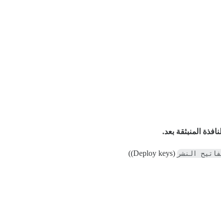
نافذة المنبثقة بعد.
فاتيح النشر
(Deploy keys))