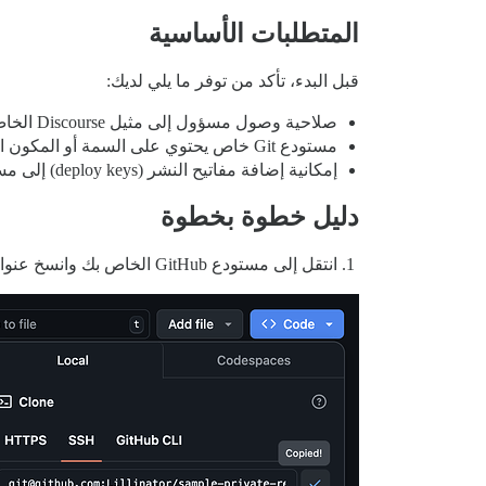
المتطلبات الأساسية
قبل البدء، تأكد من توفر ما يلي لديك:
صلاحية وصول مسؤول إلى مثيل Discourse الخاص بك
مستودع Git خاص يحتوي على السمة أو المكون الخاص بك
إمكانية إضافة مفاتيح النشر (deploy keys) إلى مستودع Git الخاص بك (مستوى مسؤول/مالك)
دليل خطوة بخطوة
انتقل إلى مستودع GitHub الخاص بك وانسخ عنوان SSH من علامة التبويب “استنساخ SSH” (Clone SSH).