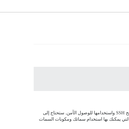
تغطي هذه الوثائق عملية تثبيت سمة Discourse أو مكون سمة من مستودع GitHub خاص. وهي تتضمن خطوات لإنشاء مفاتيح SSH واستخدامها للوصول الآمن. ستحتاج إلى
ذي تقوم بالتثبيت منه. هذه هي الطريقة التي يمكنك بها استخدام سماتك ومكونات السمات