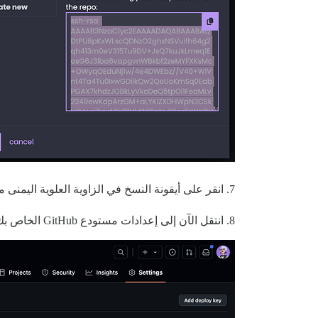
7. انقر على أيقونة النسخ في الزاوية العلوية اليمنى من هذا المربع لنسخ مفتاح SSH الجديد.
8. انتقل الآن إلى إعدادات مستودع GitHub الخاص بك (على سبيل المثال، على GitHub، انتقل إلى