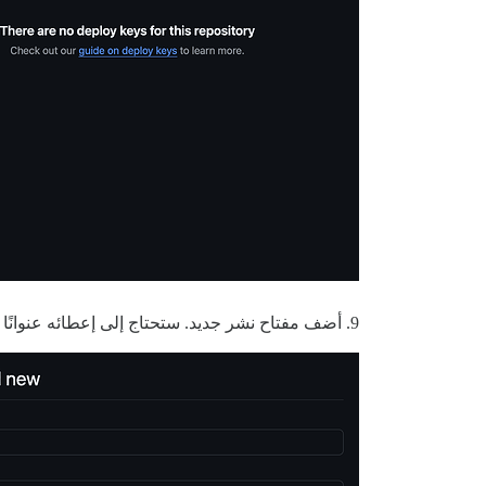
9. أضف مفتاح نشر جديد. ستحتاج إلى إعطائه عنوانًا مناسبًا. الصق مفتاح SSH الذي نسخته من Discourse في حقل مفتاح النشر.