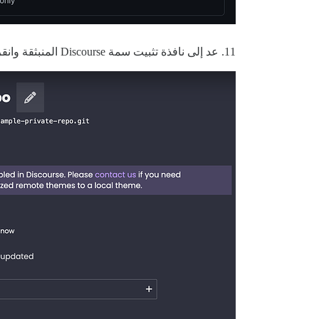
11. عد إلى نافذة تثبيت سمة Discourse المنبثقة وانقر على زر