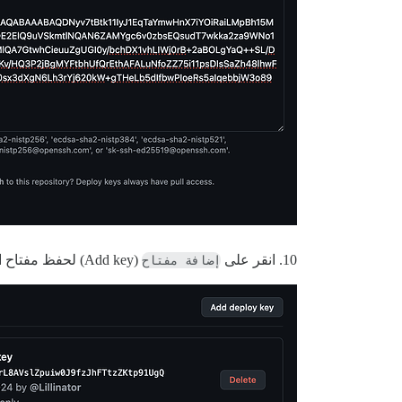
10. انقر على
إضافة مفتاح
(Add key) لحفظ مفتاح النشر في إعدادات مستودع Git الخاص بك.