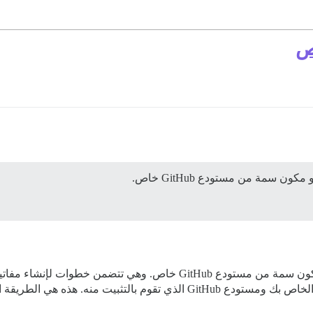
صلاحية وصول مسؤول إلى كل من مثيل Discourse الخاص بك ومستودع GitHub ال