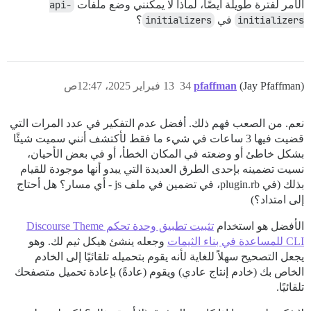
الأمر لفترة طويلة أيضًا، لماذا لا يمكنني وضع ملفات
api-
initializers
في
initializers
؟
(Jay Pfaffman)
pfaffman
34
13 فبراير 2025، 12:47ص
نعم. من الصعب فهم ذلك. أفضل عدم التفكير في عدد المرات التي
قضيت فيها 3 ساعات في شيء ما فقط لأكتشف أنني سميت شيئًا
بشكل خاطئ أو وضعته في المكان الخطأ، أو في بعض الأحيان،
نسيت تضمينه بإحدى الطرق العديدة التي يبدو أنها موجودة للقيام
بذلك (في plugin.rb، في تضمين في ملف js - أي مسار؟ هل أحتاج
إلى امتداد؟)
الأفضل هو استخدام
تثبيت تطبيق وحدة تحكم Discourse Theme
CLI للمساعدة في بناء الثيمات
وجعله ينشئ هيكل ثيم لك. وهو
يجعل التصحيح سهلاً للغاية لأنه يقوم بتحميله تلقائيًا إلى الخادم
الخاص بك (خادم إنتاج عادي) ويقوم (عادةً) بإعادة تحميل متصفحك
تلقائيًا.