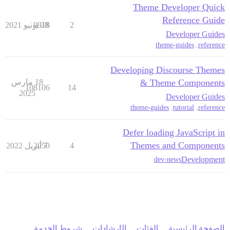
Theme Developer Quick
Reference Guide
2
28 يونيو 2021
9918
Developer Guides
theme-guides
,
reference
Developing Discourse Themes
& Theme Components
18 مارس
108106
14
2025
Developer Guides
theme-guides
,
tutorial
,
reference
Defer loading JavaScript in
Themes and Components
4
7 أبريل 2022
2050
Development
dev-news
الصفحة الرئيسية
الفئات
الإرشادات
شروط الخدمة