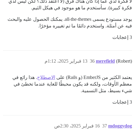
لا فكرة لدي عما إذا كان هناك فرق (لا أعتقد ذلك؟ لكن ليس لدي
فكرة كبيرة). سأستخدم ما هو موجود في هيكل الثيم.
يوجد مستودع يسمى all-the-themes. يمكنك الحصول عليه والبحث
فيه عن أمثلة. واستخدم دائمًا ما تم تغييره مؤخرًا.
3 إعجابات
(Robert)
merefield
36
13 فبراير 2025، 1:12م
يعتمد الكثير من EmberJS (و Rails) على
الاصطلاح
. هذا رائع في
معظم الأوقات، ولكنه قد يكون محبطًا للغاية عندما تخطئ في
شيء بسيط، مثل التسمية.
3 إعجابات
mdoggydog
37
16 فبراير 2025، 2:30ص