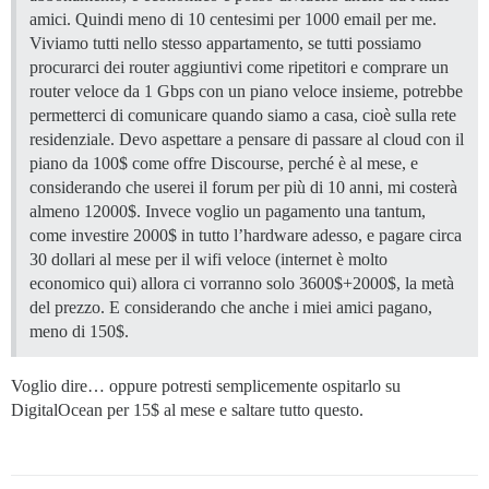
amici. Quindi meno di 10 centesimi per 1000 email per me.
Viviamo tutti nello stesso appartamento, se tutti possiamo
procurarci dei router aggiuntivi come ripetitori e comprare un
router veloce da 1 Gbps con un piano veloce insieme, potrebbe
permetterci di comunicare quando siamo a casa, cioè sulla rete
residenziale. Devo aspettare a pensare di passare al cloud con il
piano da 100$ come offre Discourse, perché è al mese, e
considerando che userei il forum per più di 10 anni, mi costerà
almeno 12000$. Invece voglio un pagamento una tantum,
come investire 2000$ in tutto l’hardware adesso, e pagare circa
30 dollari al mese per il wifi veloce (internet è molto
economico qui) allora ci vorranno solo 3600$+2000$, la metà
del prezzo. E considerando che anche i miei amici pagano,
meno di 150$.
Voglio dire… oppure potresti semplicemente ospitarlo su
DigitalOcean per 15$ al mese e saltare tutto questo.