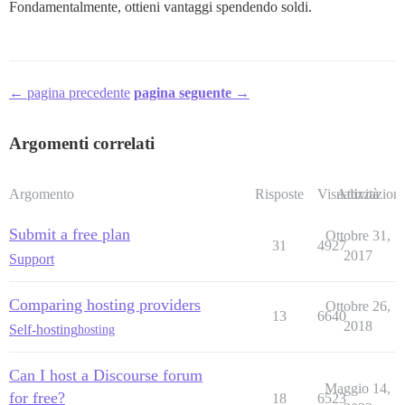
Fondamentalmente, ottieni vantaggi spendendo soldi.
← pagina precedente
pagina seguente →
Argomenti correlati
Argomento
Risposte
Visualizzazioni
Attività
Submit a free plan
Ottobre 31,
31
4927
2017
Support
Comparing hosting providers
Ottobre 26,
13
6640
2018
Self-hosting
hosting
Can I host a Discourse forum
Maggio 14,
for free?
18
6523