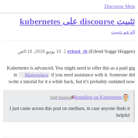
Discourse Meta
تثبيت discourse على kubernetes
الدعم
تثبيت
(Erlend Sogge Heggen)
erlend_sh
2
18 يونيو 2018، 8:18ص
Kubernetes is advanced. You might need to offer this as a paid gig
in
if you need assistance with it. Someone did
Marketplace
write a tutorial for it a while back, but it’s probably outdated now:
Installing on Kubernetes
Self-hosting
I just came across this post on medium, in case anyone finds it
helpful