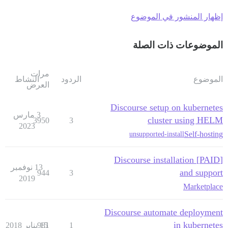
إظهار المنشور في الموضوع
الموضوعات ذات الصلة
مرات
الموضوع
الردود
النشاط
العرض
Discourse setup on kubernetes
3 مارس
cluster using HELM
3950
3
2023
Self-hosting
unsupported-install
[PAID] Discourse installation
13 نوفمبر
and support
944
3
2019
Marketplace
Discourse automate deployment
in kubernetes
1
15 يناير 2018
981