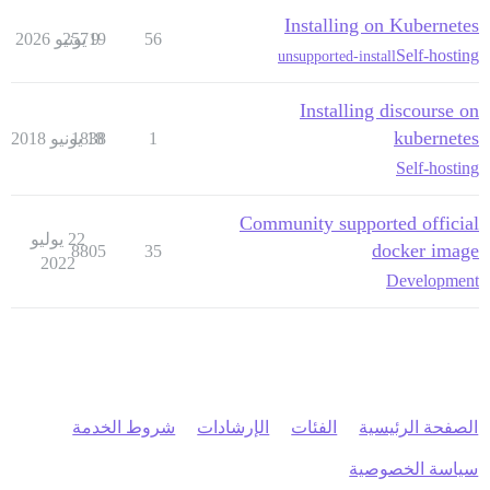
Installing on Kubernetes
56
9 يونيو 2026
25719
Self-hosting
unsupported-install
Installing discourse on
kubernetes
1
18 يونيو 2018
1838
Self-hosting
Community supported official
22 يوليو
docker image
8805
35
2022
Development
الصفحة الرئيسية
الفئات
الإرشادات
شروط الخدمة
سياسة الخصوصية