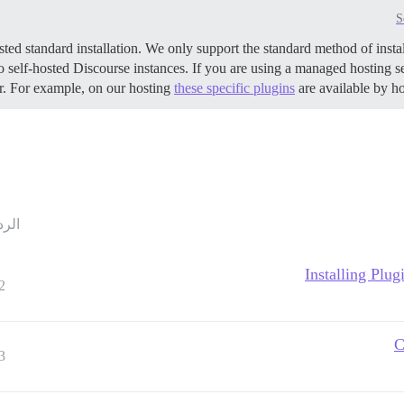
S
o self-hosted Discourse instances. If you are using a managed hosting se
r. For example, on our hosting
these specific plugins
are available by host
الرد
Installing Plu
2
C
3