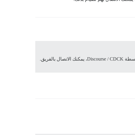
هل أنت مستضاف ذاتيًا؟ إذا كان الأمر كذلك، فما هو التثبيت الذي قمت به؟ هل هو Docker قياسي؟ إذا كنت مستضافًا بواسطة Discourse / CDCK، يمكنك الاتصال بالفريق.