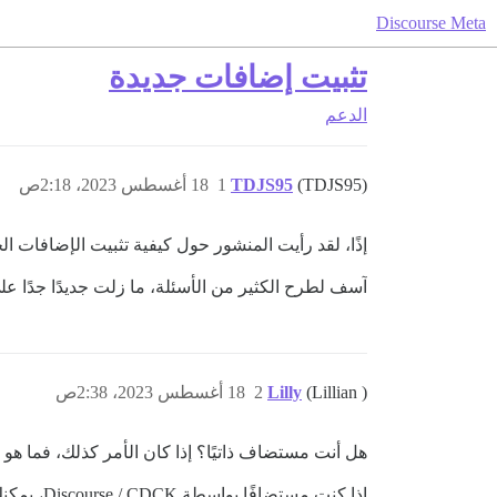
Discourse Meta
تثبيت إضافات جديدة
الدعم
(TDJS95)
TDJS95
1
18 أغسطس 2023، 2:18ص
إذًا، لقد رأيت المنشور حول كيفية تثبيت الإضافات ال
آسف لطرح الكثير من الأسئلة، ما زلت جديدًا جدًا على
(Lillian )
Lilly
2
18 أغسطس 2023، 2:38ص
هل أنت مستضاف ذاتيًا؟ إذا كان الأمر كذلك، فما هو التثبيت 
إذا كنت مستضافًا بواسطة Discourse / CDCK، يمكنك الاتصال بالفريق. إذا كنت مستضافًا بواسطة جهة أخرى مثل Pavilion، يمكنك الاتصال بهم للقيام بذلك.