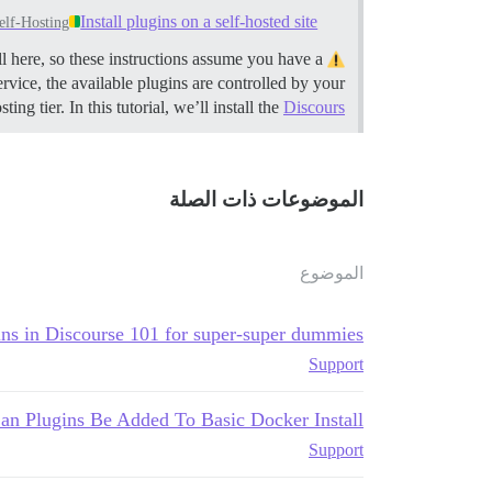
Install plugins on a self-hosted site
elf-Hosting
This guide assumes that you have a self-hosted standard installation. We only support the standard method of install here, so these instructions assume you have a
rvice, the available plugins are controlled by your
ing tier. In this tutorial, we’ll install the
Discours…
الموضوعات ذات الصلة
الموضوع
gins in Discourse 101 for super-super dummies
Support
an Plugins Be Added To Basic Docker Install
Support