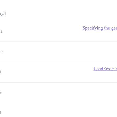
الرد
Specifying the ge
11
10
1
9
1