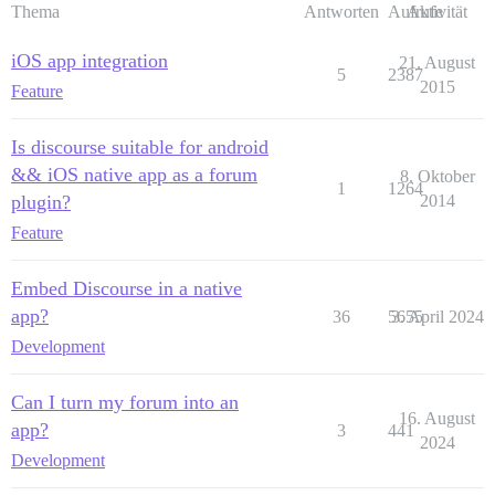
Thema
Antworten
Aufrufe
Aktivität
iOS app integration
21. August
5
2387
2015
Feature
Is discourse suitable for android
&& iOS native app as a forum
8. Oktober
1
1264
plugin?
2014
Feature
Embed Discourse in a native
app?
36
5655
3. April 2024
Development
Can I turn my forum into an
16. August
app?
3
441
2024
Development