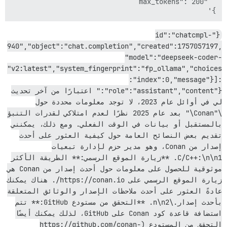
}'

{"id":"chatcmpl-
940","object":"chat.completion","created":1757057197,
"model":"deepseek-coder-
v2:latest","system_fingerprint":"fp_ollama","choices"
:[{"index":0,"message":
{"role":"assistant","content":" اعتبارًا من آخر تحديث 
لي في أوائل عام 2023، لا توجد معلومات محددة حول 
\"Conan\" بعد عام 2025 نظرًا لعدم امتلاكي لقدرات التنبؤ 
بالمستقبل أو بيانات في الوقت الفعلي. ومع ذلك، يمكنني 
تقديم بعض النصائح العامة حول كيفية العثور على أحدث 
إصدار من Conan، وهو مدير حزم لإدارة تبعيات 
C/C++:\n\n1. **زيارة الموقع الرسمي:** الطريقة الأكثر 
موثوقية للحصول على معلومات حول أحدث إصدار من Conan هي 
زيارة الموقع الرسمي على https://conan.io/. هناك يمكنك 
عادةً العثور على أحدث ملاحظات الإصدار والوثائق المتعلقة 
بأحدث إصدار.\n\n2. **التحقق من مستودع GitHub:** تتم 
/var/www/discourse/vendor/bundle/ruby/3.3.0/bin/unicorn:25:in `<main>'

استضافة قاعدة كود Conan على GitHub، لذلك يمكنك أيضًا 
التحقق من المستودع (https://github.com/conan-