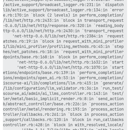
vendor/bundle/ruby/3.3.0/bin/unicorn:25:in `<main>'
