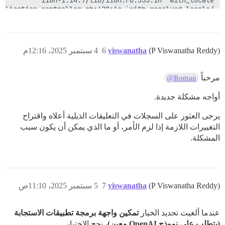
(P Viswanatha Reddy)
viswanatha
6
4 سبتمبر 2025، 12:16م
مرحباً
@Roman
أواجه مشكلة جديدة.
يرجى العثور على السجلات في التعليقات الذيلية أعلاه واقتراح
التغييرات اللازمة إذا لزم الأمر، أو ما الذي يمكن أن يكون سبب
المشكلة.
(P Viswanatha Reddy)
viswanatha
7
5 سبتمبر 2025، 11:10ص
عندما ألغيت تحديد الخيار
تمكين واجهة برمجة تطبيقات الاستجابة
(يتطلب على نموذج OpenAI معين)
، نجح الاختبار