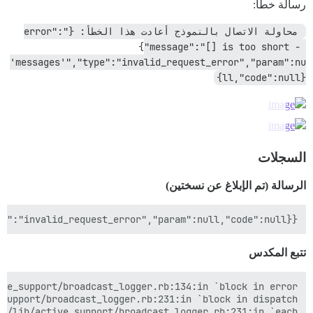
رسالة خطأ:
 محاولة الاتصال بالنموذج أعادت هذا الخطأ: {"error":
{"message":"[] is too short - 
'messages'","type":"invalid_request_error","param":nu
ll,"code":null}}
السجلات
الرسالة (تم الإبلاغ عن نسختين)
e":"invalid_request_error","param":null,"code":null}}

تتبع المكدس