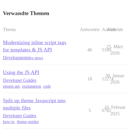
Verwandte Themen
Thema
Antworten
Aufrufe
Aktivität
Modernizing inline script tags
25. März
for templates & JS API
46
5189
2026
Development
dev-news
Using the JS API
30. Januar
18
12274
Developer Guides
2026
plugin-api
,
explanation
,
code
Split up theme Javascript into
multiple files
16. Februar
5
6782
2025
Developer Guides
how-to
,
theme-guides