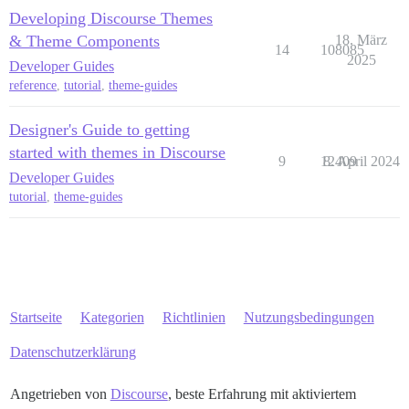
Developing Discourse Themes
& Theme Components
18. März
14
108085
2025
Developer Guides
reference
,
tutorial
,
theme-guides
Designer's Guide to getting
started with themes in Discourse
9
12409
8. April 2024
Developer Guides
tutorial
,
theme-guides
Startseite
Kategorien
Richtlinien
Nutzungsbedingungen
Datenschutzerklärung
Angetrieben von
Discourse
, beste Erfahrung mit aktiviertem