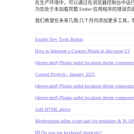
在生产环境中，可以通过在浏览器控制台中运
为您处于未加载完整 Ember 应用程序的错误页
我们希望在未来几周/几个月内添加更多工具，
Enable Dev Tools Button
How to Integrate a Custom Plugin in discourse UI
(deprecated) Plugin outlet locations theme compone
Current Projects - January 2025
(deprecated) Plugin outlet locations theme compone
(deprecated) Plugin outlet locations theme compone
Add HTML above
Modernizing inline script tags for templates & JS AP
⌨️ Do you use keyboard shortcuts?