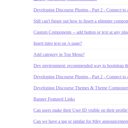
Developing Discourse Plugins - Part 2 - Connect to a
Still can't figure out how to Insert a glimmer compone
Custom Components -- add button or text at any plug
Insert intro text on /s page?
Add category in Top Menu?
Dev environment: recommended way to bootstrap the
Developing Discourse Plugins - Part 2 - Connect to a
Developing Discourse Themes & Theme Componen
Banner Featured Links
Can users make their User ID visible on their profile
Can we have a tag or similar for #dev announcemen