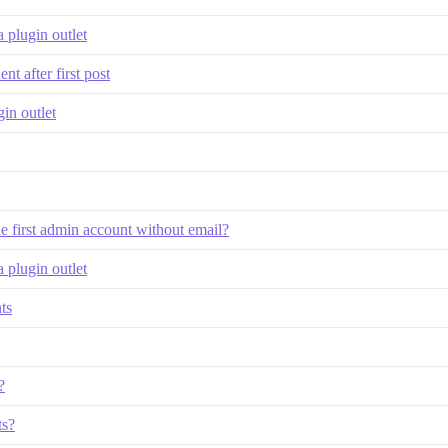
 plugin outlet
nt after first post
in outlet
 first admin account without email?
 plugin outlet
ts
?
ts?