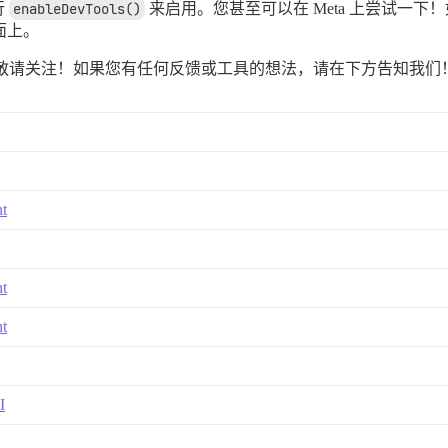
行
enableDevTools()
来启用。您甚至可以在 Meta 上尝试一下
面上。
敬请关注！如果您有任何反馈或工具的想法，请在下方告知我们
nt
nt
nt
I