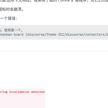
使页面/选项卡无响应。我禁用了我的 Chrome 扩展程序，但它仍然
击图标时会崩溃。
中有一个错误：
接器。使用第一个。

：