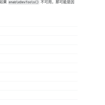
！如果
enableDevTools()
不可用，那可能是因
！