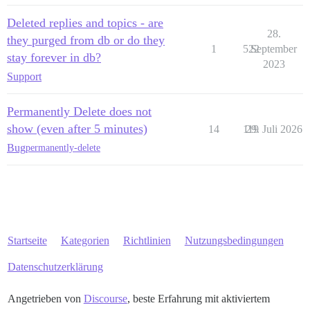
Deleted replies and topics - are
28.
they purged from db or do they
1
522
September
stay forever in db?
2023
Support
Permanently Delete does not
show (even after 5 minutes)
14
119
29. Juli 2026
Bug
permanently-delete
Startseite
Kategorien
Richtlinien
Nutzungsbedingungen
Datenschutzerklärung
Angetrieben von
Discourse
, beste Erfahrung mit aktiviertem