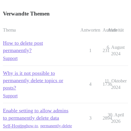
Verwandte Themen
Thema
Antworten
Aufrufe
Aktivität
How to delete post
6. August
permanently?
1
231
2024
Support
Why is it not possible to
permanently delete topics or
11. Oktober
4
1736
posts?
2024
Support
Enable setting to allow admins
30. April
to permanently delete data
3
2894
2026
Self-Hosting
how-to
,
permanently-delete