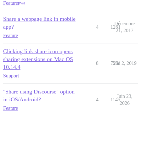
Feature
pwa
Share a webpage link in mobile
Décembre
app?
4
1261
21, 2017
Feature
Clicking link share icon opens
sharing extensions on Mac OS
8
726
Mai 2, 2019
10.14.4
Support
"Share using Discourse" option
Juin 23,
in iOS/Android?
4
1145
2026
Feature