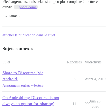
téléchargements, mais cela est un peu plus complexe à mettre en
œuvre.
.
pr-welcome
3 « J'aime »
afficher la publication dans le sujet
Sujets connexes
Sujet
Réponses
Vues
Activité
Share to Discourse (via
Android)
5
2955
Mars 4, 2019
Announcements
new-feature
On Android my Discourse is not
Juin 23,
always an option for 'sharing'
11
900
2026