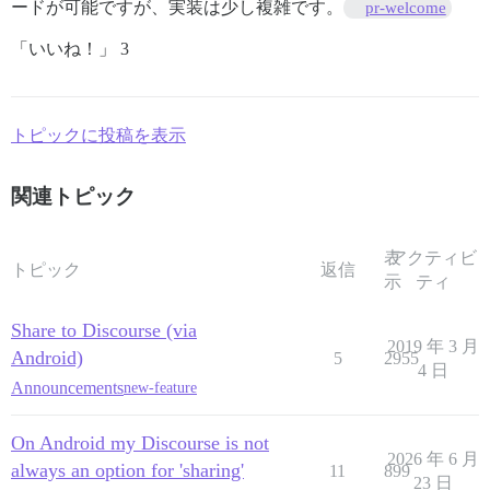
ードが可能ですが、実装は少し複雑です。
pr-welcome
「いいね！」 3
トピックに投稿を表示
関連トピック
表
アクティビ
トピック
返信
示
ティ
Share to Discourse (via
2019 年 3 月
Android)
5
2955
4 日
Announcements
new-feature
On Android my Discourse is not
2026 年 6 月
always an option for 'sharing'
11
899
23 日