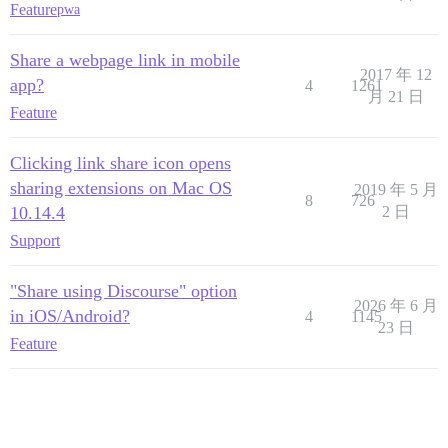
Feature
pwa
Share a webpage link in mobile
2017 年 12
app?
4
1261
月 21 日
Feature
Clicking link share icon opens
sharing extensions on Mac OS
2019 年 5 月
8
726
10.14.4
2 日
Support
"Share using Discourse" option
2026 年 6 月
in iOS/Android?
4
1145
23 日
Feature