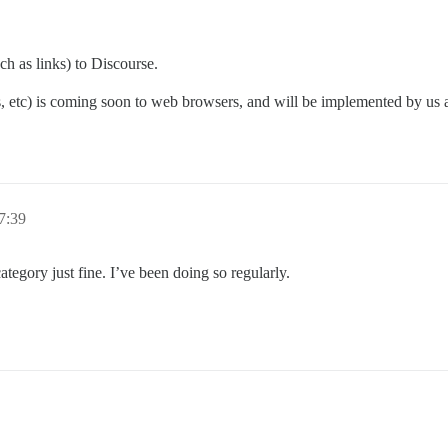
ch as links) to Discourse.
 gifs, etc) is coming soon to web browsers, and will be implemented by 
7:39
tegory just fine. I’ve been doing so regularly.