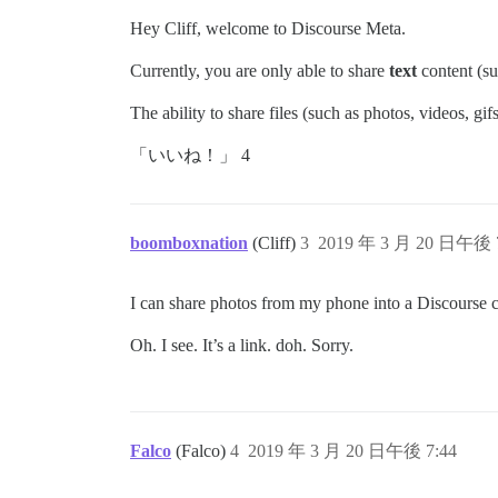
Hey Cliff, welcome to Discourse Meta.
Currently, you are only able to share
text
content (su
The ability to share files (such as photos, videos,
「いいね！」 4
boomboxnation
(Cliff)
3
2019 年 3 月 20 日午後 
I can share photos from my phone into a Discourse ca
Oh. I see. It’s a link. doh. Sorry.
Falco
(Falco)
4
2019 年 3 月 20 日午後 7:44