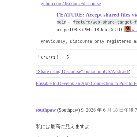
github.com/discourse/discourse
FEATURE: Accept shared files vi
main
feature/web-share-target-f
←
merged
08:35PM - 18 Jun 26 UTC
xf
Previously, Discourse only registered a
「いいね！」 5
"Share using Discourse" option in iOS/Android?
Possible to Develop an App Connection to Post to 
southpaw
(Southpaw)
9
2026 年 6 月 18 日午後 7
私には最高に見えますよ！