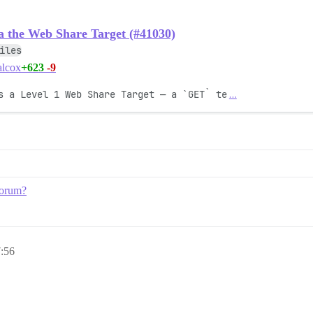
a the Web Share Target (#41030)
iles
+623
-9
alcox
s a Level 1 Web Share Target — a `GET` te
…
Forum?
:56