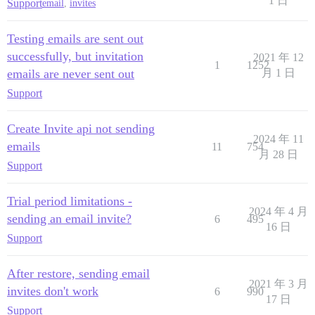
1 日
Support
email
,
invites
Testing emails are sent out
successfully, but invitation
2021 年 12
1
1252
emails are never sent out
月 1 日
Support
Create Invite api not sending
2024 年 11
emails
11
754
月 28 日
Support
Trial period limitations -
2024 年 4 月
sending an email invite?
6
495
16 日
Support
After restore, sending email
2021 年 3 月
invites don't work
6
990
17 日
Support