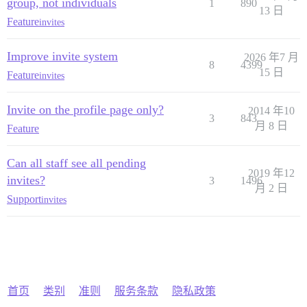
group, not individuals
1
890
13 日
Feature
invites
Improve invite system
2026 年7 月
8
4399
15 日
Feature
invites
Invite on the profile page only?
2014 年10
3
843
月 8 日
Feature
Can all staff see all pending
2019 年12
invites?
3
1496
月 2 日
Support
invites
首页
类别
准则
服务条款
隐私政策