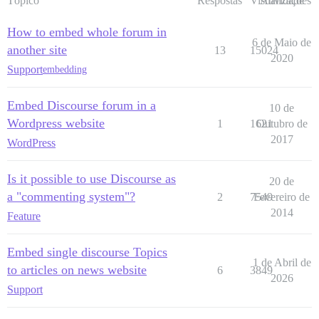
Tópico
Respostas
Visualizações
Atividade
How to embed whole forum in
6 de Maio de
another site
13
15024
2020
Support
embedding
Embed Discourse forum in a
10 de
Wordpress website
1
1621
Outubro de
2017
WordPress
Is it possible to use Discourse as
20 de
a "commenting system"?
2
7549
Fevereiro de
2014
Feature
Embed single discourse Topics
1 de Abril de
to articles on news website
6
3849
2026
Support