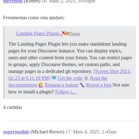
merefield
(Robert)
16
Maio 2, 2025, 10:04pm
Ferramentas como esta ajudam:
Landing Pages Plugin
Plugin
The Landing Pages Plugin lets you make standalone landing
pages for your Discourse instance. You can display topics,
users and other content from your forum. You can restrict pages
to groups, apply Discourse themes, set custom paths, and
manage pages in a dedicated git repository.
[Screen Shot 2021-
02-23 at 6.11.10 PM]
Get the code
Read the
documentation
Request a feature
Report a bug
Not sure
how to install a plugin?
Follow t…
4 curtidas
supermathie
(Michael Brown)
17
Maio 4, 2025, 1:43am