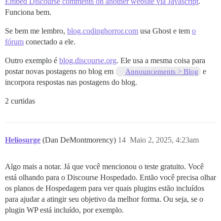
Embed Discourse comments on another website via Javascript
.
Funciona bem.
Se bem me lembro,
blog.codinghorror.com
usa Ghost e tem
o
fórum
conectado a ele.
Outro exemplo é
blog.discourse.org
. Ele usa a mesma coisa para
postar novas postagens no blog em
e
Announcements > Blog
incorpora respostas nas postagens do blog.
2 curtidas
Heliosurge
(Dan DeMontmorency)
14
Maio 2, 2025, 4:23am
Algo mais a notar. Já que você mencionou o teste gratuito. Você
está olhando para o Discourse Hospedado. Então você precisa olhar
os planos de Hospedagem para ver quais plugins estão incluídos
para ajudar a atingir seu objetivo da melhor forma. Ou seja, se o
plugin WP está incluído, por exemplo.