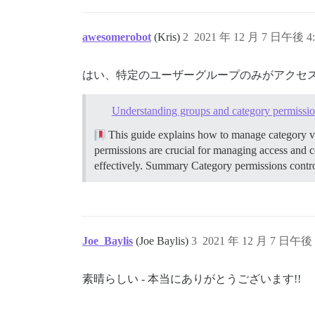
awesomerobot
(Kris)
2
2021 年 12 月 7 日午後 4:
はい、特定のユーザーグループのみがアクセ
Understanding groups and category permissi
This guide explains how to manage category vi
permissions are crucial for managing access and 
effectively.
Summary Category permissions control
Joe_Baylis
(Joe Baylis)
3
2021 年 12 月 7 日午後 
素晴らしい - 本当にありがとうございます!!