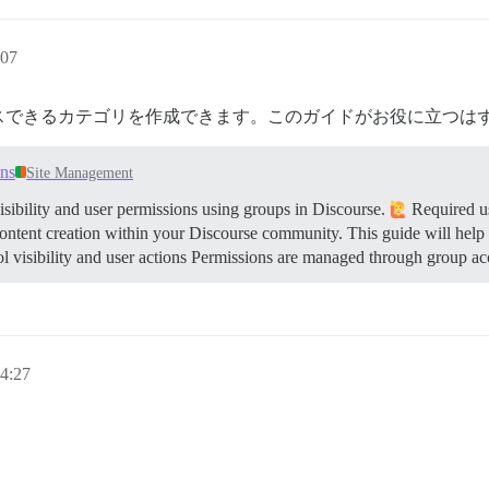
07
スできるカテゴリを作成できます。このガイドがお役に立つはず
ons
Site Management
sibility and user permissions using groups in Discourse.
Required us
content creation within your Discourse community. This guide will help
 visibility and user actions Permissions are managed through group ac
4:27