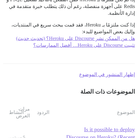
Redis على أجهزة منفصلة، رغم أن ذلك يتطلب خبرة متقدمة في
إدارة الأنظمة.
إذا كنت ملتزمًا بـ Heroku، فقد قمت ببحث سريع في المنتديات،
وإليك بعض المواضيع للبدء:
هل من الممكن نشر Discourse على Heroku؟ (تحديث حديث)
تثبيت Discourse على Heroku… أفضل الممارسات؟
إظهار المنشور في الموضوع
الموضوعات ذات الصلة
مرات
الموضوع
الردود
النشاط
العرض
Is it possible to deploy
Discourse on Heroku? (Recent
5 سبتمبر