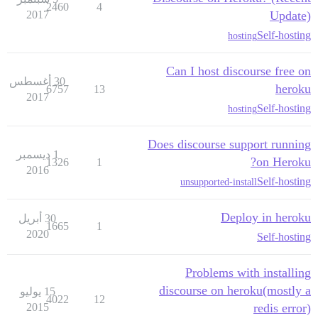
2460
4
2017
Update)
Self-hosting
hosting
Can I host discourse free on
30 أغسطس
heroku
6757
13
2017
Self-hosting
hosting
Does discourse support running
1 ديسمبر
on Heroku?
1326
1
2016
Self-hosting
unsupported-install
Deploy in heroku
30 أبريل
1665
1
2020
Self-hosting
Problems with installing
discourse on heroku(mostly a
15 يوليو
4022
12
2015
redis error)