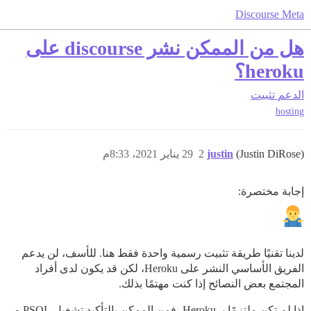
Discourse Meta
هل من الممكن نشر discourse على
heroku؟
الدعم
تثبيت
hosting
(Justin DiRose)
justin
2
29 يناير 2021، 8:33م
إجابة مختصرة:
لدينا تقنيًا طريقة تثبيت رسمية واحدة فقط هنا. للأسف، لن يدعم
الفريق الأساسي النشر على Heroku، لكن قد يكون لدى أفراد
المجتمع بعض النصائح إذا كنت مهتمًا بذلك.
إذا لم تكن ملتزمًا بـ Heroku، فمن الممكن بالتأكيد تشغيل PSQL و