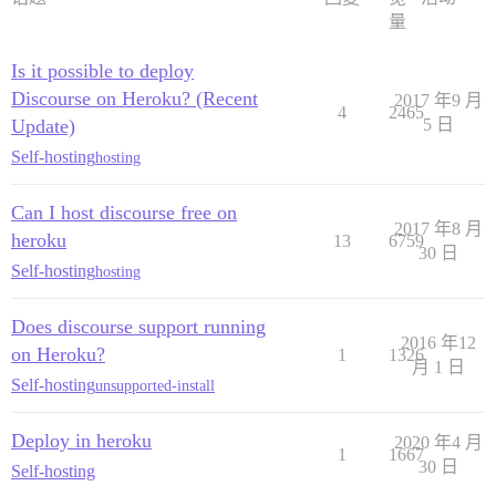
量
Is it possible to deploy
Discourse on Heroku? (Recent
2017 年9 月
4
2465
Update)
5 日
Self-hosting
hosting
Can I host discourse free on
2017 年8 月
heroku
13
6759
30 日
Self-hosting
hosting
Does discourse support running
2016 年12
on Heroku?
1
1326
月 1 日
Self-hosting
unsupported-install
Deploy in heroku
2020 年4 月
1
1667
30 日
Self-hosting