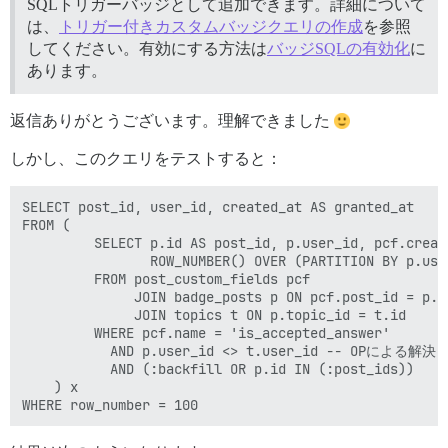
SQLトリガーバッジとして追加できます。詳細について
は、
トリガー付きカスタムバッジクエリの作成
を参照
してください。有効にする方法は
バッジSQLの有効化
に
あります。
返信ありがとうございます。理解できました
しかし、このクエリをテストすると：
SELECT post_id, user_id, created_at AS granted_at

FROM (

         SELECT p.id AS post_id, p.user_id, pcf.create
                ROW_NUMBER() OVER (PARTITION BY p.use
         FROM post_custom_fields pcf

              JOIN badge_posts p ON pcf.post_id = p.id
              JOIN topics t ON p.topic_id = t.id

         WHERE pcf.name = 'is_accepted_answer'

           AND p.user_id <> t.user_id -- OPによる
           AND (:backfill OR p.id IN (:post_ids))

    ) x
