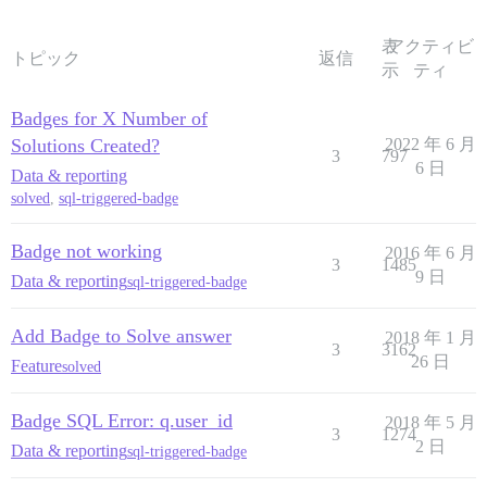
表
アクティビ
トピック
返信
示
ティ
Badges for X Number of
Solutions Created?
2022 年 6 月
3
797
6 日
Data & reporting
solved
,
sql-triggered-badge
Badge not working
2016 年 6 月
3
1485
9 日
Data & reporting
sql-triggered-badge
Add Badge to Solve answer
2018 年 1 月
3
3162
26 日
Feature
solved
Badge SQL Error: q.user_id
2018 年 5 月
3
1274
2 日
Data & reporting
sql-triggered-badge