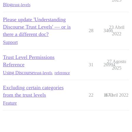
Blog
trust-levels
Please update 'Understanding
Discourse Trust Levels' — or is
23 Abril
28
3466
there a different doc?
2022
Support
Trust Level Permissions
27 Agosto
Reference
31
26994
2025
Using Discourse
trust-levels
,
reference
Excluding certain categories
from the trust levels
22
1673
8 Abril 2022
Feature