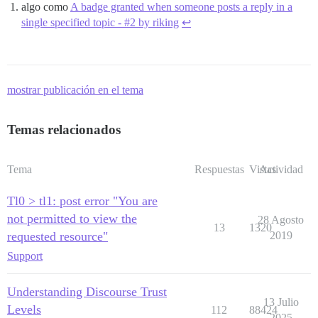
algo como
A badge granted when someone posts a reply in a
single specified topic - #2 by riking
↩︎
mostrar publicación en el tema
Temas relacionados
Tema
Respuestas
Vistas
Actividad
Tl0 > tl1: post error "You are
not permitted to view the
28 Agosto
13
1320
requested resource"
2019
Support
Understanding Discourse Trust
13 Julio
Levels
112
88424
2025