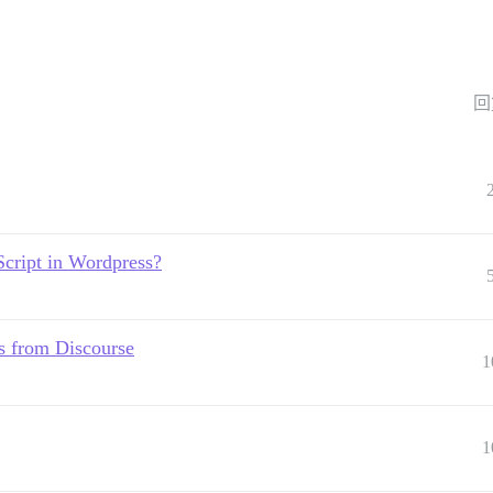
回
cript in Wordpress?
s from Discourse
1
1