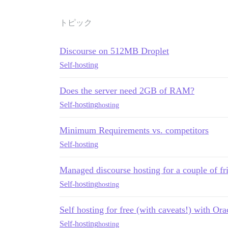
トピック
Discourse on 512MB Droplet
Self-hosting
Does the server need 2GB of RAM?
Self-hosting
hosting
Minimum Requirements vs. competitors
Self-hosting
Managed discourse hosting for a couple of fr
Self-hosting
hosting
Self hosting for free (with caveats!) with Or
Self-hosting
hosting