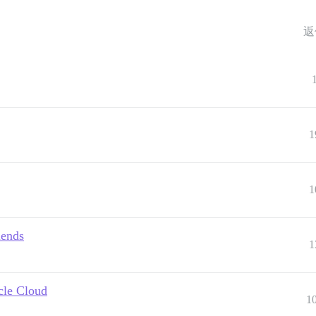
返
1
1
iends
1
acle Cloud
1