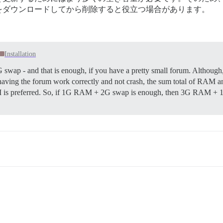
をダウンロードしてから削除すると役立つ場合があります。
Installation
p - and that is enough, if you have a pretty small forum. Although, ev
having the forum work correctly and not crash, the sum total of RAM an
 is preferred. So, if 1G RAM + 2G swap is enough, then 3G RAM + 1G