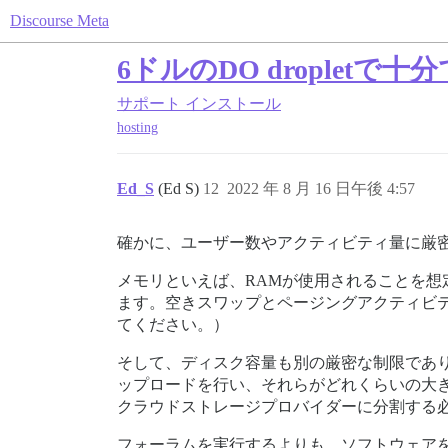
Discourse Meta
6ドルのDO dropletで
サポート
インストール
hosting
Ed_S
(Ed S)
12
2022 年 8 月 16 日午後 4:57
確かに、ユーザー数やアクティビティ量に厳
メモリといえば、RAMが使用されることを
ます。空きスワップとページングアクティビ
てください。）
そして、ディスク容量も別の厳密な制限であ
ップロードを行い、それらがどれくらいの大
クラウドストレージプロバイダーに分割する
フォーラムを実行するよりも、ソフトウェア