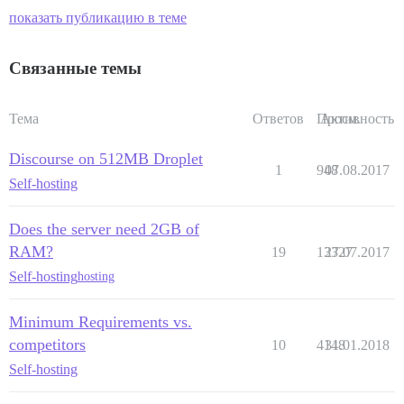
показать публикацию в теме
Связанные темы
Тема
Ответов
Просм.
Активность
Discourse on 512MB Droplet
1
948
07.08.2017
Self-hosting
Does the server need 2GB of
RAM?
19
13327
27.07.2017
Self-hosting
hosting
Minimum Requirements vs.
competitors
10
4148
31.01.2018
Self-hosting