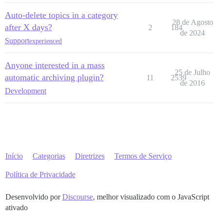
Auto-delete topics in a category
28 de Agosto
after X days?
2
184
de 2024
Support
experienced
Anyone interested in a mass
25 de Julho
automatic archiving plugin?
11
2539
de 2016
Development
Início
Categorias
Diretrizes
Termos de Serviço
Política de Privacidade
Desenvolvido por
Discourse
, melhor visualizado com o JavaScript
ativado