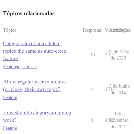
Tópicos relacionados
Tópico
Respostas
Visualizações
Atividade
Category-level auto-delete
topics the same as auto-close
27 de Maio
16
2913
feature
de 2026
Feature
topic-timers
Allow regular user to archive
13 de Junho
(or close) their own topic?
6
2337
de 2014
Feature
How should category archiving
1 de
work?
9
4883
Novembro
de 2021
Feature