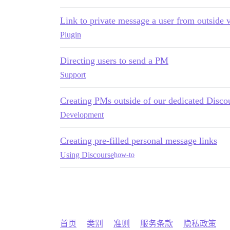
Link to private message a user from outside
Plugin
Directing users to send a PM
Support
Creating PMs outside of our dedicated Disco
Development
Creating pre-filled personal message links
Using Discourse
how-to
首页
类别
准则
服务条款
隐私政策