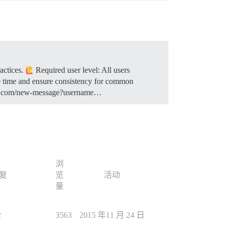
ractices.
Required user level: All users
e time and ensure consistency for common
ample.com/new-message?username…
浏
复
览
活动
量
2
3563
2015 年11 月 24 日