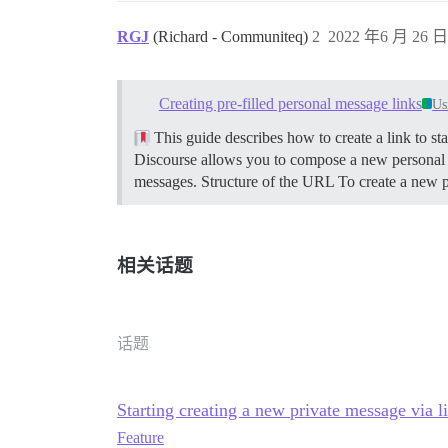
RGJ
(Richard - Communiteq)
2
2022 年6 月 26 日 
Creating pre-filled personal message links
Us
This guide describes how to create a link to st
Discourse allows you to compose a new personal 
messages.
Structure of the URL To create a new 
相关话题
话题
Starting creating a new private message via l
Feature