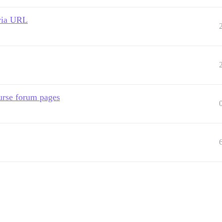
 via URL
urse forum pages