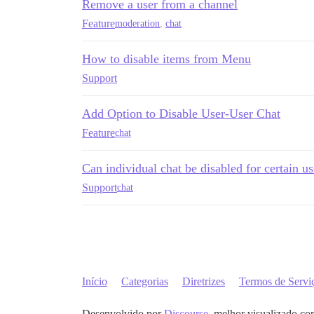
Remove a user from a channel
Feature
moderation
,
chat
How to disable items from Menu
Support
Add Option to Disable User-User Chat
Feature
chat
Can individual chat be disabled for certain u
Support
chat
Início
Categorias
Diretrizes
Termos de Servi
Desenvolvido por
Discourse
, melhor visualizado co