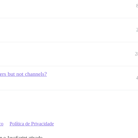
2
sers but not channels?
ço
Política de Privacidade
m o JavaScript ativado