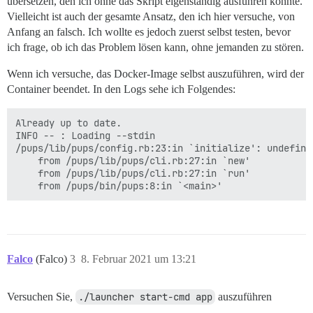
übersetzen, den ich ohne das Skript eigenständig ausführen könnte.
Vielleicht ist auch der gesamte Ansatz, den ich hier versuche, von
Anfang an falsch. Ich wollte es jedoch zuerst selbst testen, bevor
ich frage, ob ich das Problem lösen kann, ohne jemanden zu stören.
Wenn ich versuche, das Docker-Image selbst auszuführen, wird der
Container beendet. In den Logs sehe ich Folgendes:
Already up to date.

INFO -- : Loading --stdin

/pups/lib/pups/config.rb:23:in `initialize': undefine
	from /pups/lib/pups/cli.rb:27:in `new'

	from /pups/lib/pups/cli.rb:27:in `run'

Falco
(Falco)
3
8. Februar 2021 um 13:21
Versuchen Sie,
./launcher start-cmd app
auszuführen