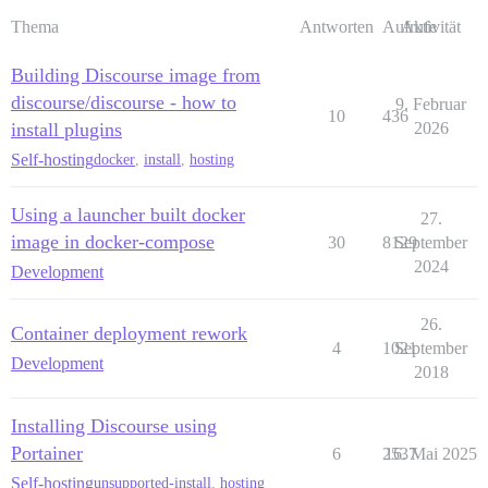
Thema
Antworten
Aufrufe
Aktivität
Building Discourse image from
discourse/discourse - how to
9. Februar
10
436
install plugins
2026
Self-hosting
docker
,
install
,
hosting
Using a launcher built docker
27.
image in docker-compose
30
8129
September
2024
Development
26.
Container deployment rework
4
1021
September
Development
2018
Installing Discourse using
Portainer
6
2537
16. Mai 2025
Self-hosting
unsupported-install
,
hosting