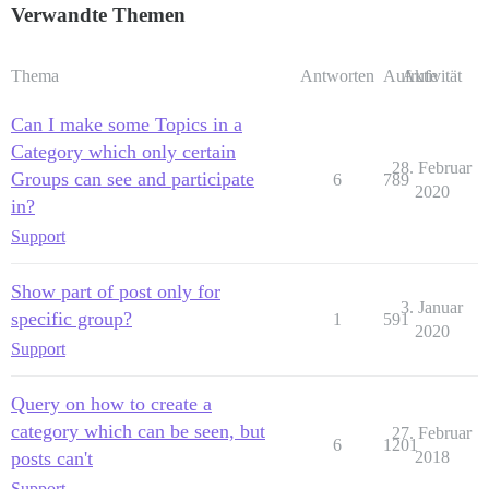
Verwandte Themen
Thema
Antworten
Aufrufe
Aktivität
Can I make some Topics in a
Category which only certain
28. Februar
Groups can see and participate
6
789
2020
in?
Support
Show part of post only for
3. Januar
specific group?
1
591
2020
Support
Query on how to create a
category which can be seen, but
27. Februar
6
1201
posts can't
2018
Support