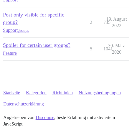
Post only visible for specific
19. August
group?
2
735
2022
Support
groups
Spoiler for certain user groups?
30. März
5
1041
2020
Feature
Startseite
Kategorien
Richtlinien
Nutzungsbedingungen
Datenschutzerklärung
Angetrieben von
Discourse
, beste Erfahrung mit aktiviertem
JavaScript