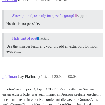
Show part of post only for specific group?
Support
No this is not possible.
Hide part of post
Feature
Use the whisper feature… you just add an extra post for mods
eyes only.
pfaffman
(Jay Pfaffman)
4
5. Juli 2023 um 08:03
[quote=“simon, post:2, topic:270584”]Veröffentlichen Sie den
ersten Absatz (oder was auch immer als Auszug geeignet erscheint)
in einem Thema in einer Kategorie, auf die sowohl Gruppe A als
auch Gruppe B zugreifen können, und veröffentlichen Sie das