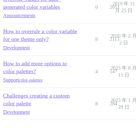
2019 年 11
generated color variables
0
2051
月 25 日
Announcements
How to overrule a color variable
2020 年 2 月
for one theme only?
8
2113
2 日
Development
How to add more options to
2025 年 8 月
color palettes?
4
147
15 日
Support
color-palettes
Challenges creating a custom
2025 年 1 月
color palette
8
284
29 日
Development