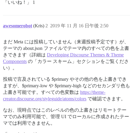
「いいね！」 1
awesomerobot
(Kris)
2
2019 年 11 月 16 日午後 2:50
まだ Meta には投稿していません（来週投稿予定です）が、
テーマの about.json ファイルでテーマ内のすべての色を上書
きできます（詳細は
Developing Discourse Themes & Theme
Components
の「カラー スキーム」セクションをご覧くださ
い）。
投稿で言及されている $primary やその他の色を上書きでき
ますが、$primary-low や $primary-high などのセカンダリ色も
上書き可能です。すべての色変数は
https://theme-
creator.discourse.org/styleguide/atoms/colors
で確認できます。
なお、現時点ではこのレベルの色の上書きはリモートテー
マでのみ利用可能で、管理 UI でローカルに作成されたテー
マでは利用できません。