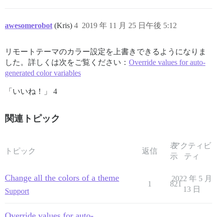
awesomerobot
(Kris)
4
2019 年 11 月 25 日午後 5:12
リモートテーマのカラー設定を上書きできるようになりま
した。詳しくは次をご覧ください：
Override values for auto-
generated color variables
「いいね！」 4
関連トピック
表
アクティビ
トピック
返信
示
ティ
Change all the colors of a theme
2022 年 5 月
1
821
13 日
Support
Override values for auto-